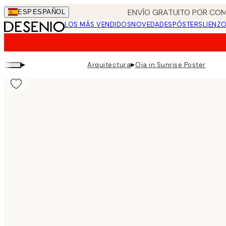
Skip
ENVÍO GRATUITO POR COM
ESP
ESPAÑOL
to
LOS MÁS VENDIDOS
NOVEDADES
PÓSTERS
LIENZ
main
content.
▸
▸
Arquitectura
Oia in Sunrise Poster