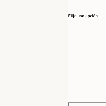
Elija una opción...
Frame
30x40 cm
options
50x70 cm