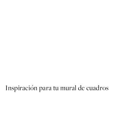
50%*
STUDIO COLLECTION
Stairs of Art No1 Poster
Desde 10,98 €
21,95 €
Inspiración para tu mural de cuadros