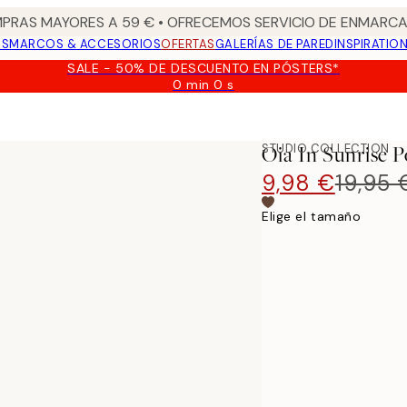
PRAS MAYORES A 59 € • OFRECEMOS SERVICIO DE ENMARCA
OS
MARCOS & ACCESORIOS
OFERTAS
GALERÍAS DE PARED
INSPIRATIO
SALE - 50% DE DESCUENTO EN PÓSTERS*
0 min
0 s
Válido
hasta:
2026-
08-
STUDIO COLLECTION
Oia In Sunrise P
09
9,98 €
19,95 
Elige el tamaño