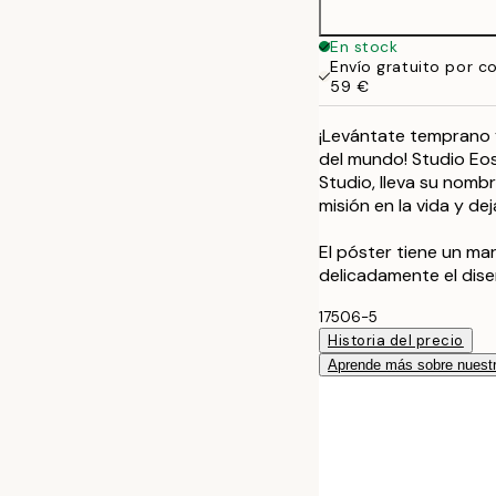
En stock
Envío gratuito por c
59 €
¡Levántate temprano y
del mundo! Studio Eos
Studio, lleva su nomb
misión en la vida y deja
El póster tiene un m
delicadamente el dise
17506-5
Historia del precio
Aprende más sobre nuestr