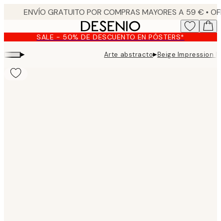
Skip
to
main
SALE - 50% DE DESCUENTO EN PÓSTERS*
content.
▸
▸
Arte abstracto
Beige Impression N
Product
images