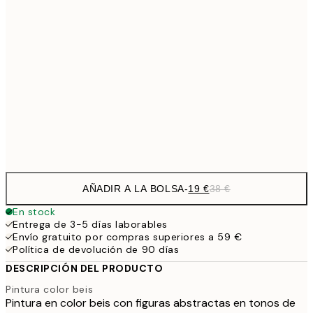
1
50x70 cm
27,2
70x100 cm
54,
59,5
100x150 cm
1
Frame
options
AÑADIR A LA BOLSA
-
19 €
38 €
En stock
Entrega de 3-5 días laborables
Envío gratuito por compras superiores a 59 €
Política de devolución de 90 días
DESCRIPCIÓN DEL PRODUCTO
Pintura color beis
Pintura en color beis con figuras abstractas en tonos de