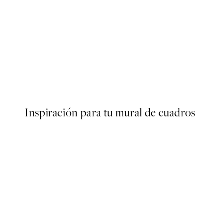
50%*
o1 Poster
Rustic Taste Poster
Desde 10,98 €
21,95 €
Inspiración para tu mural de cuadros