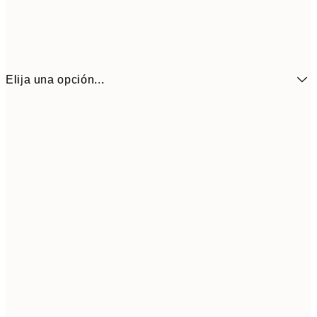
Elija una opción...
10,9
30x40 cm
21,