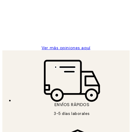
de
He comprado más de una vez en
los
Desenio, ha ido siempre muy bien!
clientes
9 jun
Concepció C
Ver más opiniones aquí
ENVÍOS RÁPIDOS
3-5 días laborales