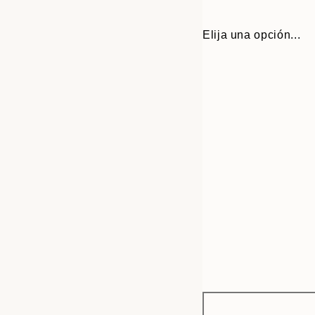
Elija una opción...
Frame
50x70 cm
options