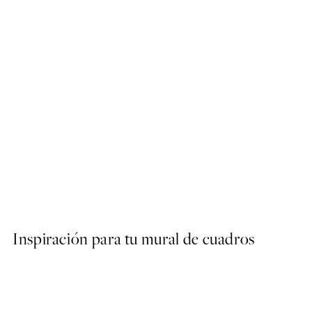
-70%
Outlet
Golden Watercolor No2 Po
Desde 6,58 €
21,95 €
Inspiración para tu mural de cuadros