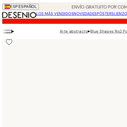
Skip
ENVÍO GRATUITO POR COM
ESP
ESPAÑOL
to
LOS MÁS VENDIDOS
NOVEDADES
PÓSTERS
LIENZ
main
content.
▸
▸
Arte abstracto
Blue Shapes No2 P