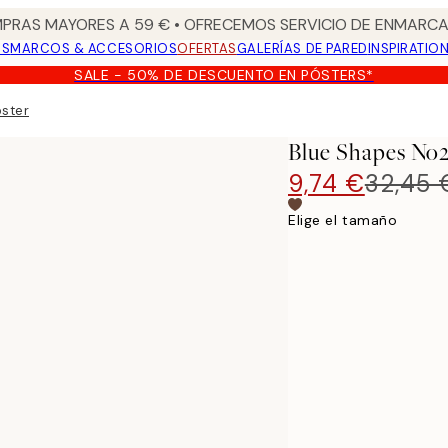
PRAS MAYORES A 59 € • OFRECEMOS SERVICIO DE ENMARCA
OS
MARCOS & ACCESORIOS
OFERTAS
GALERÍAS DE PARED
INSPIRATIO
SALE - 50% DE DESCUENTO EN PÓSTERS*
oster
Blue Shapes No2
9,74 €
32,45 
Elige el tamaño