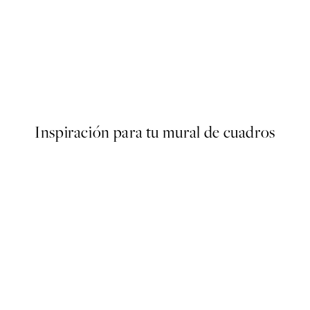
50%*
cal Pattern Poster
Traces of Light No2 Poster
Desde 7,50 €
15 €
Inspiración para tu mural de cuadros