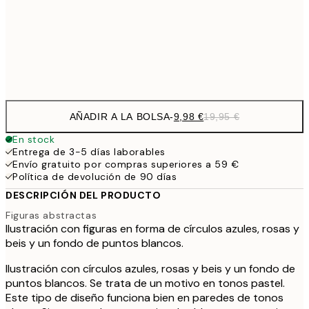
16,2
50x70 cm
32,
Frame
options
AÑADIR A LA BOLSA
-
9,98 €
19,95 €
En stock
Entrega de 3-5 días laborables
Envío gratuito por compras superiores a 59 €
Política de devolución de 90 días
DESCRIPCIÓN DEL PRODUCTO
Figuras abstractas
Ilustración con figuras en forma de círculos azules, rosas y
beis y un fondo de puntos blancos.
Ilustración con círculos azules, rosas y beis y un fondo de
puntos blancos. Se trata de un motivo en tonos pastel.
Este tipo de diseño funciona bien en paredes de tonos