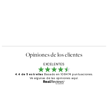
Opiniones de los clientes
EXCELENTES
4.4 de 5 estrellas
Basado en 108474 puntuaciones.
Ve algunas de las opiniones aquí.
Comprador verificado
Opiniones
de
He comprado más de una vez en