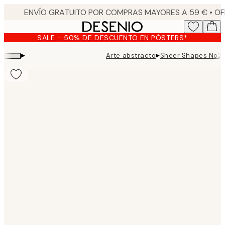
Skip
to
main
SALE - 50% DE DESCUENTO EN PÓSTERS*
content.
▸
▸
Arte abstracto
Sheer Shapes No2 
Product
images