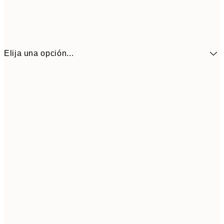
Elija una opción...
9,
30x40 cm
19,