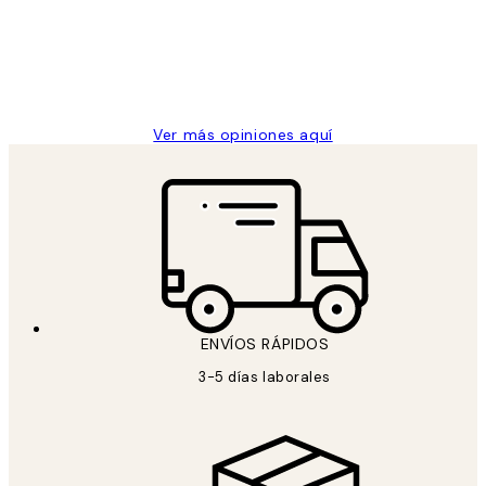
los
Desenio, ha ido siempre muy bien!
clientes
9 jun
Concepció C
Ver más opiniones aquí
ENVÍOS RÁPIDOS
3-5 días laborales