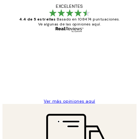
EXCELENTES
4.4 de 5 estrellas
Basado en 108474 puntuaciones.
Ve algunas de las opiniones aquí.
Comprador verificado
Opiniones
de
He comprado más de una vez en
los
Desenio, ha ido siempre muy bien!
clientes
9 jun
Concepció C
Ver más opiniones aquí