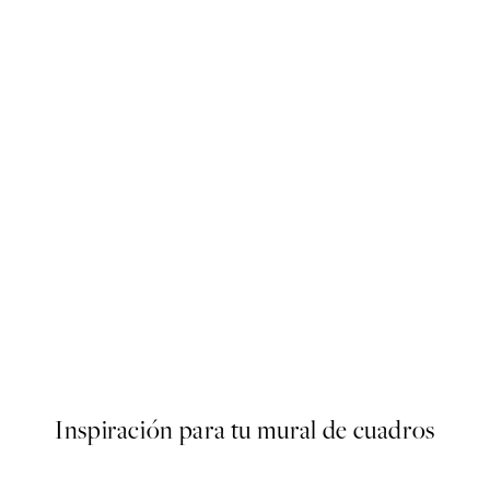
50%*
AW25
2 Poster
Ochre Versus Oxblood Poste
Desde 9,98 €
19,95 €
Inspiración para tu mural de cuadros