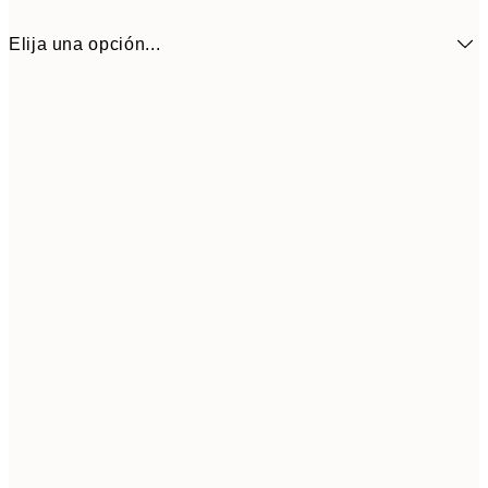
Elija una opción...
13,7
50x50 cm
27,
Frame