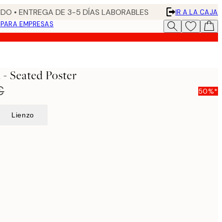
DO • ENTREGA DE 3-5 DÍAS LABORABLES
IR A LA CAJA
N
PARA EMPRESAS
 - Seated Poster
€
50%*
Lienzo