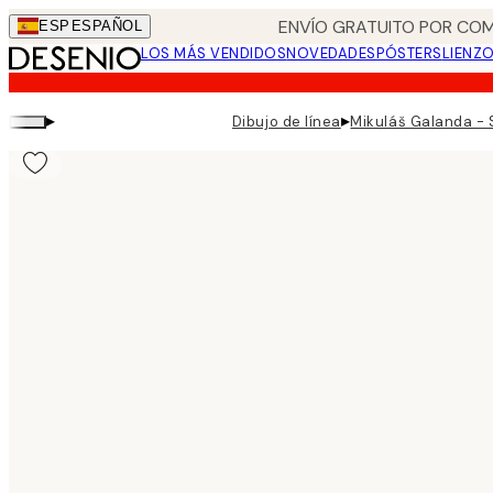
Skip
ENVÍO GRATUITO POR COM
ESP
ESPAÑOL
to
LOS MÁS VENDIDOS
NOVEDADES
PÓSTERS
LIENZ
main
content.
▸
▸
Dibujo de línea
Mikuláš Galanda - 