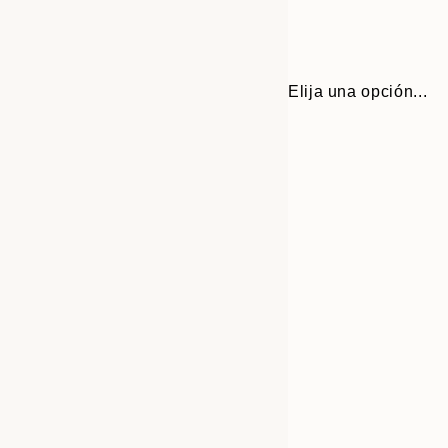
Elija una opción...
Frame
30x40 cm
options
50x70 cm