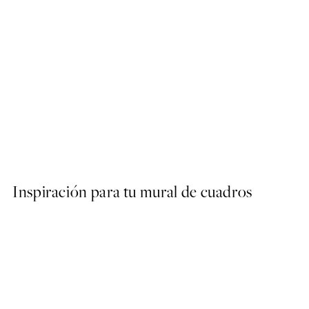
50%*
Interlace Poster
Desde 9,98 €
19,95 €
Inspiración para tu mural de cuadros