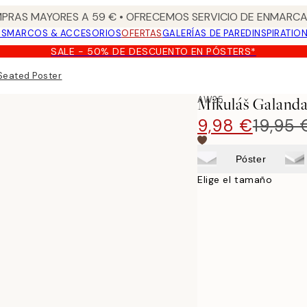
PRAS MAYORES A 59 € • OFRECEMOS SERVICIO DE ENMARCA
OS
MARCOS & ACCESORIOS
OFERTAS
GALERÍAS DE PARED
INSPIRATIO
SALE - 50% DE DESCUENTO EN PÓSTERS*
Seated Poster
AW25
Mikuláš Galanda
9,98 €
19,95 
Póster
Elige el tamaño