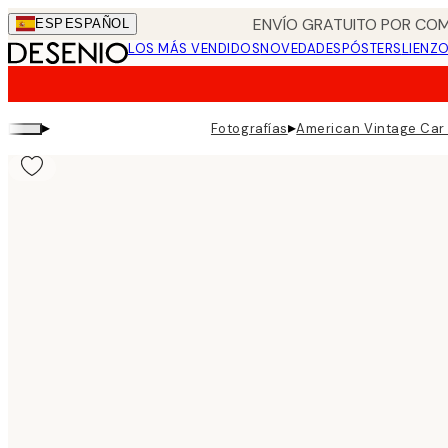
Skip
ENVÍO GRATUITO POR COM
ESP
ESPAÑOL
to
LOS MÁS VENDIDOS
NOVEDADES
PÓSTERS
LIENZ
main
content.
▸
▸
Fotografías
American Vintage Car