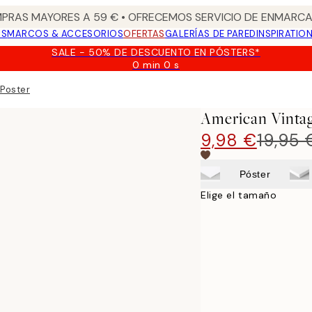
PRAS MAYORES A 59 € • OFRECEMOS SERVICIO DE ENMARCA
OS
MARCOS & ACCESORIOS
OFERTAS
GALERÍAS DE PARED
INSPIRATIO
SALE - 50% DE DESCUENTO EN PÓSTERS*
0 min
0 s
Válido
hasta:
 Poster
2026-
08-
American Vintag
09
9,98 €
19,95 
Póster
Elige el tamaño