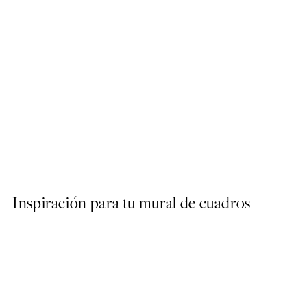
50%*
STUDIO COLLECTION
Morning Diva Poster
Desde 7,50 €
15 €
Inspiración para tu mural de cuadros