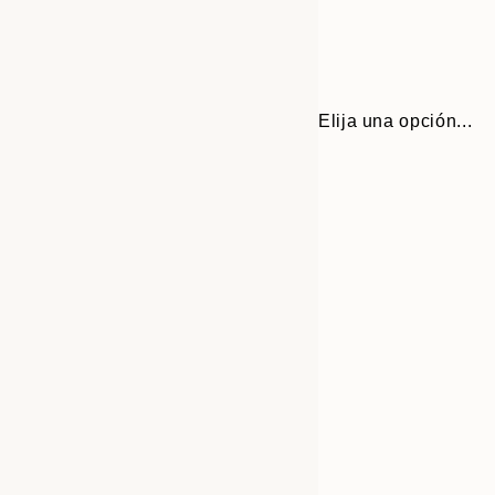
Elija una opción...
Frame
30x40 cm
options