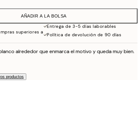
16,23 €
32,45 €
AÑADIR A LA BOLSA
Entrega de 3-5 días laborables
ompras superiores a
Política de devolución de 90 días
blanco alrededor que enmarca el motivo y queda muy bien.
os productos