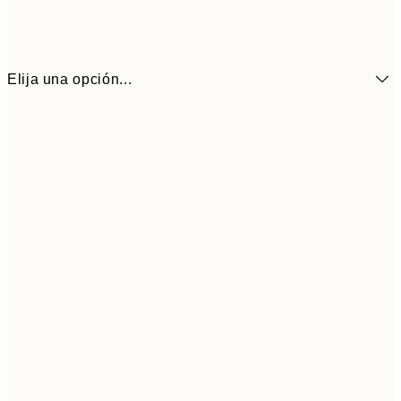
Elija una opción...
16,2
50x70 cm
32,