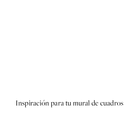
50%*
 No1 Poster
Take no Shit Poster
Desde 3,98 €
7,95 €
Inspiración para tu mural de cuadros