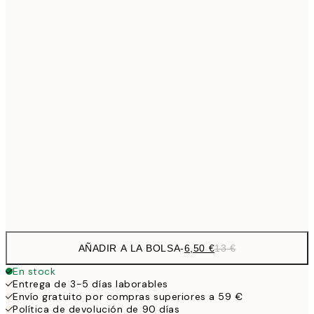
6,
21x30 cm
9,
30x40 cm
19,
13,7
40x50 cm
27,
16,2
50x70 cm
32,
24,5
70x100 cm
Frame
options
AÑADIR A LA BOLSA
-
6,50 €
13 €
En stock
Entrega de 3-5 días laborables
Envío gratuito por compras superiores a 59 €
Política de devolución de 90 días