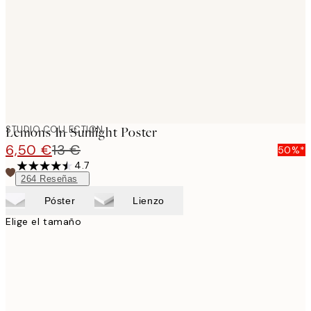
STUDIO COLLECTION
Lemons In Sunlight Poster
6,50 €
13 €
50%*
4.7
264
Reseñas
Póster
Lienzo
Elige el tamaño