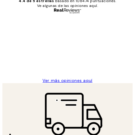
4.4 de 5 estrellas
Basado en 108474 puntuaciones.
Ve algunas de las opiniones aquí.
Comprador verificado
Opiniones
de
He comprado más de una vez en
los
Desenio, ha ido siempre muy bien!
clientes
9 jun
Concepció C
Ver más opiniones aquí