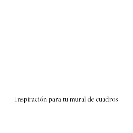
50%*
Bella Amalfi Poster
Desde 9,98 €
19,95 €
Inspiración para tu mural de cuadros