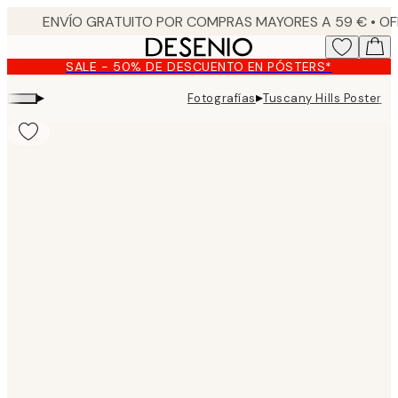
Skip
to
main
SALE - 50% DE DESCUENTO EN PÓSTERS*
content.
▸
▸
Fotografías
Tuscany Hills Poster
Product
images