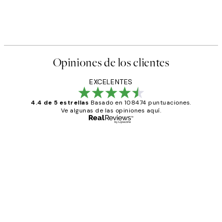
Opiniones de los clientes
EXCELENTES
4.4 de 5 estrellas
Basado en 108474 puntuaciones.
Ve algunas de las opiniones aquí.
Comprador verificado
Opiniones
de
He comprado más de una vez en
los
Desenio, ha ido siempre muy bien!
clientes
9 jun
Concepció C