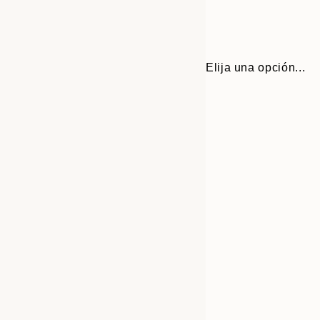
Elija una opción...
Frame
21x30 cm
options