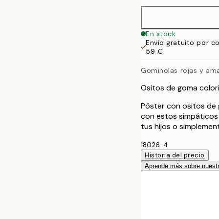
30x40 cm
50x70 cm
En stock
Envío gratuito por c
59 €
Gominolas rojas y amar
Ositos de goma color
Póster con ositos de 
con estos simpáticos 
tus hijos o simplemen
18026-4
Historia del precio
Aprende más sobre nuestr