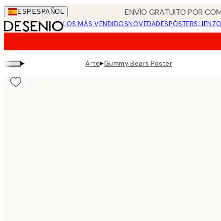
Skip
ENVÍO GRATUITO POR COM
ESP
ESPAÑOL
to
LOS MÁS VENDIDOS
NOVEDADES
PÓSTERS
LIENZ
main
content.
▸
▸
Arte
Gummy Bears Poster