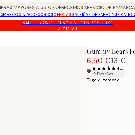
PRAS MAYORES A 59 € • OFRECEMOS SERVICIO DE ENMARCA
OS
MARCOS & ACCESORIOS
OFERTAS
GALERÍAS DE PARED
INSPIRATIO
SALE - 50% DE DESCUENTO EN PÓSTERS*
0 min
0 s
Válido
hasta:
2026-
08-
Gummy Bears Po
09
6,50 €
13 €
4.9
9
Reseñas
Elige el tamaño