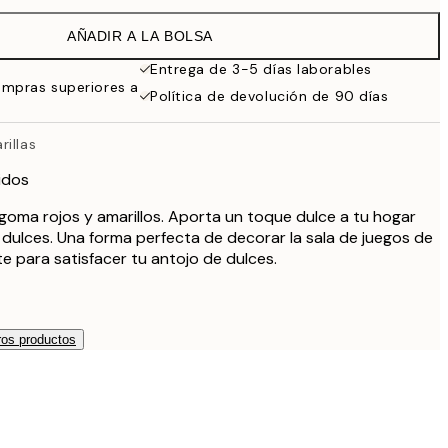
19,95 €
AÑADIR A LA BOLSA
16,23 €
32,45 €
Entrega de 3-5 días laborables
ompras superiores a
Política de devolución de 90 días
illas
idos
goma rojos y amarillos. Aporta un toque dulce a tu hogar
dulces. Una forma perfecta de decorar la sala de juegos de
te para satisfacer tu antojo de dulces.
os productos