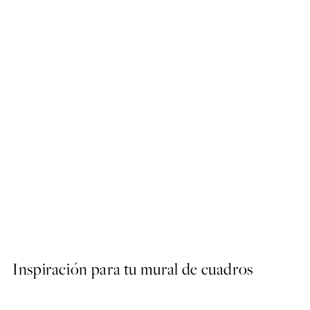
50%*
Creamy Whisk Poster
Desde 6,50 €
13 €
Inspiración para tu mural de cuadros