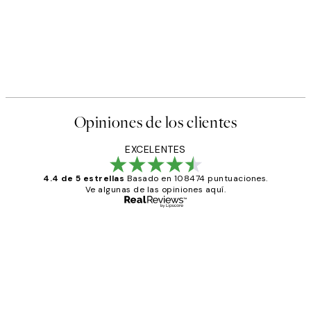
Opiniones de los clientes
EXCELENTES
4.4 de 5 estrellas
Basado en 108474 puntuaciones.
Ve algunas de las opiniones aquí.
Comprador verificado
Opiniones
de
He comprado más de una vez en
los
Desenio, ha ido siempre muy bien!
clientes