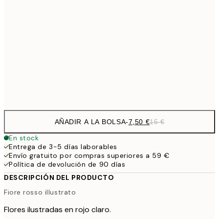
10,9
30x40 cm
21,
1
50x70 cm
Frame
options
AÑADIR A LA BOLSA
-
7,50 €
15 €
En stock
Entrega de 3-5 días laborables
Envío gratuito por compras superiores a 59 €
Política de devolución de 90 días
DESCRIPCIÓN DEL PRODUCTO
Fiore rosso illustrato
Flores ilustradas en rojo claro.