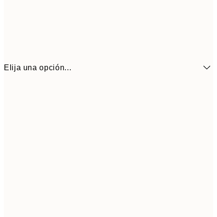
Elija una opción...
7,
21x30 cm