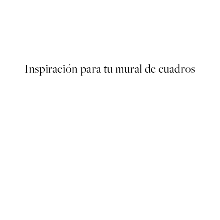
50%*
ond of Water Lilies Poster
Abstract Green Shapes No1 P
Desde 6,50 €
13 €
Inspiración para tu mural de cuadros