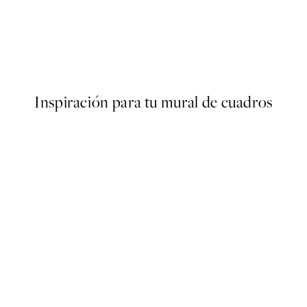
50%*
ter
Traces of Light No2 Poster
Desde 7,50 €
15 €
Inspiración para tu mural de cuadros