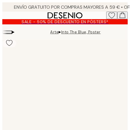
Skip
to
main
SALE - 50% DE DESCUENTO EN PÓSTERS*
content.
▸
▸
Arte
Into The Blue, Poster
Product
images