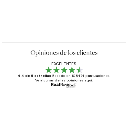
Opiniones de los clientes
EXCELENTES
4.4 de 5 estrellas
Basado en 108474 puntuaciones.
Ve algunas de las opiniones aquí.
Comprador verificado
Opiniones
de
He comprado más de una vez en
los
Desenio, ha ido siempre muy bien!
clientes