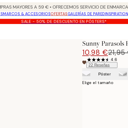
PRAS MAYORES A 59 € • OFRECEMOS SERVICIO DE ENMARCA
OS
MARCOS & ACCESORIOS
OFERTAS
GALERÍAS DE PARED
INSPIRATIO
SALE - 50% DE DESCUENTO EN PÓSTERS*
Sunny Parasols 
10,98 €
21,95
4.6
22
Reseñas
Póster
Elige el tamaño