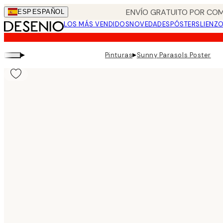
Skip
ENVÍO GRATUITO POR COM
ESP
ESPAÑOL
to
LOS MÁS VENDIDOS
NOVEDADES
PÓSTERS
LIENZ
main
content.
▸
▸
Pinturas
Sunny Parasols Poster