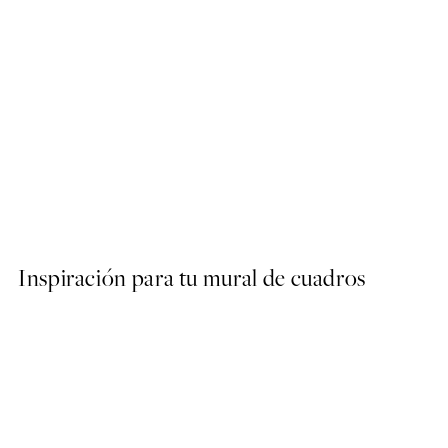
50%*
Sardines Poster
Desde 3,98 €
7,95 €
Inspiración para tu mural de cuadros