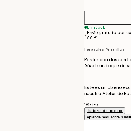
options
50x70 cm
En stock
Envío gratuito por c
59 €
Parasoles Amarillos
Póster con dos sombril
Añade un toque de ve
Este es un diseño exc
nuestro Atelier de Es
19173-5
Historia del precio
Aprende más sobre nuestr