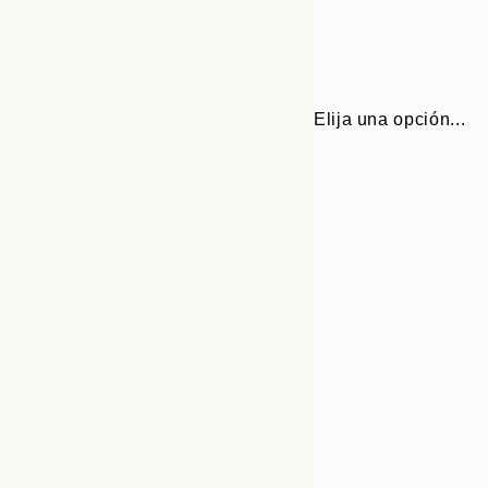
Elija una opción...
Frame
30x40 cm
options