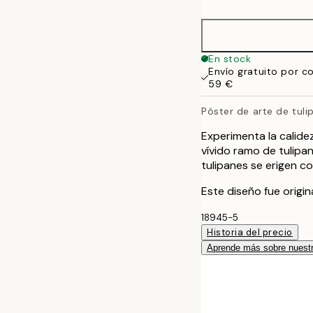
50x70 cm
En stock
Envío gratuito por c
59 €
Póster de arte de tuli
Experimenta la calide
vívido ramo de tulipan
tulipanes se erigen c
Este diseño fue origi
18945-5
Historia del precio
Aprende más sobre nuestr