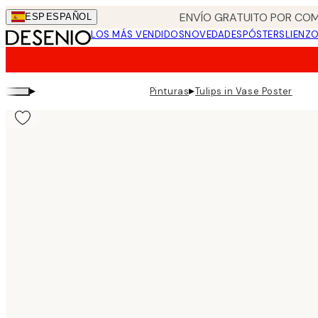
Skip
ENVÍO GRATUITO POR COM
ESP
ESPAÑOL
to
LOS MÁS VENDIDOS
NOVEDADES
PÓSTERS
LIENZ
main
content.
▸
▸
Pinturas
Tulips in Vase Poster