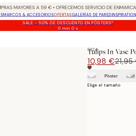
PRAS MAYORES A 59 € • OFRECEMOS SERVICIO DE ENMARCA
OS
MARCOS & ACCESORIOS
OFERTAS
GALERÍAS DE PARED
INSPIRATIO
SALE - 50% DE DESCUENTO EN PÓSTERS*
0 min
0 s
Válido
hasta:
2026-
08-
SS24
Tulips In Vase P
09
10,98 €
21,95
Póster
Elige el tamaño