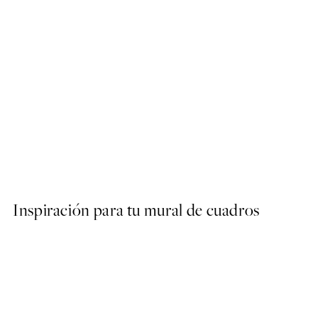
50%*
Riviera Parasols Poster
Desde 9,98 €
19,95 €
Inspiración para tu mural de cuadros