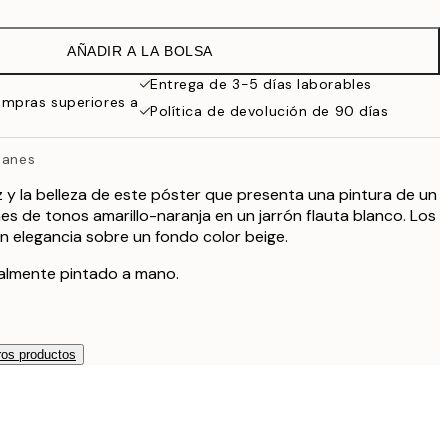
19 €
38 €
AÑADIR A LA BOLSA
Entrega de 3-5 días laborables
ompras superiores a
Política de devolución de 90 días
panes
z y la belleza de este póster que presenta una pintura de un
es de tonos amarillo-naranja en un jarrón flauta blanco. Los
on elegancia sobre un fondo color beige.
nalmente pintado a mano.
os productos