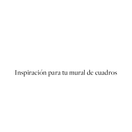
50%*
er
Paul Ranson - Tiger in the Ju
Desde 6,50 €
13 €
Inspiración para tu mural de cuadros