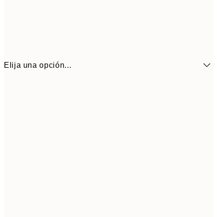
Elija una opción...
3,
13x18 cm