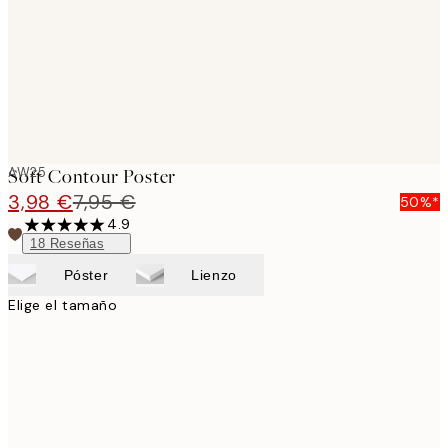
AW25
Soft Contour Poster
3,98 €
7,95 €
50%*
4.9
18
Reseñas
Póster
Lienzo
Elige el tamaño