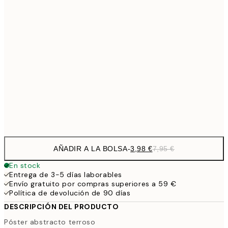
7,
10,9
30x40 cm
21,
1
50x70 cm
27,2
70x100 cm
54,
Frame
options
AÑADIR A LA BOLSA
-
3,98 €
7,95 €
En stock
Entrega de 3-5 días laborables
Envío gratuito por compras superiores a 59 €
Política de devolución de 90 días
DESCRIPCIÓN DEL PRODUCTO
Póster abstracto terroso