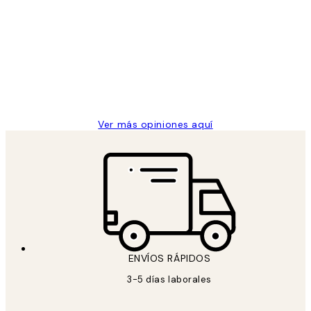
de
He comprado más de una vez en
los
Desenio, ha ido siempre muy bien!
clientes
9 jun
Concepció C
Ver más opiniones aquí
ENVÍOS RÁPIDOS
3-5 días laborales