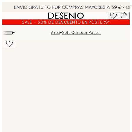
Skip
to
main
SALE - 50% DE DESCUENTO EN PÓSTERS*
content.
▸
▸
Arte
Soft Contour Poster
Product
images