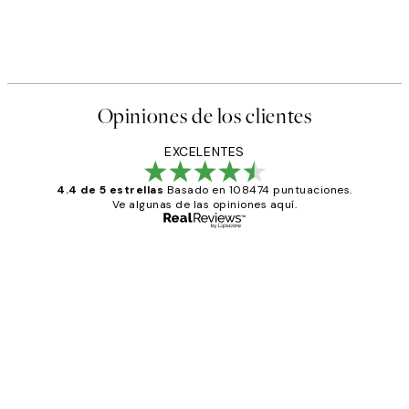
Opiniones de los clientes
EXCELENTES
4.4 de 5 estrellas
Basado en 108474 puntuaciones.
Ve algunas de las opiniones aquí.
Comprador verificado
Opiniones
de
He comprado más de una vez en
los
Desenio, ha ido siempre muy bien!
clientes
9 jun
Concepció C