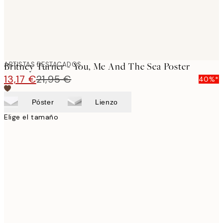
ARTISTAS DESTACADOS
Britney Turner - You, Me And The Sea Poster
13,17 €
21,95 €
40%*
Póster
Lienzo
Elige el tamaño