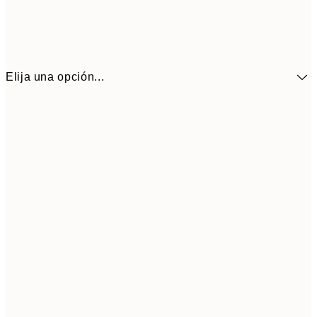
Elija una opción...
13,1
30x40 cm
21,