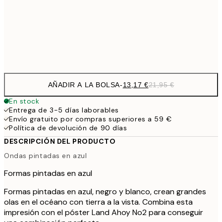
22,8
50x70 cm
Frame
options
AÑADIR A LA BOLSA
-
13,17 €
21,95 €
En stock
Entrega de 3-5 días laborables
Envío gratuito por compras superiores a 59 €
Política de devolución de 90 días
DESCRIPCIÓN DEL PRODUCTO
Ondas pintadas en azul
Formas pintadas en azul
Formas pintadas en azul, negro y blanco, crean grandes
olas en el océano con tierra a la vista. Combina esta
impresión con el póster Land Ahoy No2 para conseguir