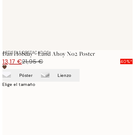
images
ARTISTAS DESTACADOS
Dan Hobday - Land Ahoy No2 Poster
13,17 €
21,95 €
40%*
Póster
Lienzo
Elige el tamaño