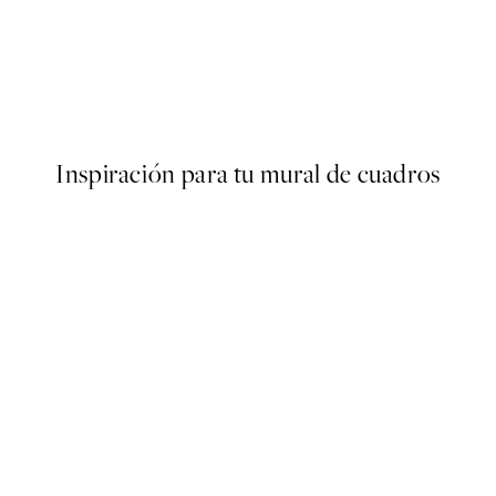
50%*
 No1 Poster
Traces of Light No1 Poster
Desde 7,50 €
15 €
Inspiración para tu mural de cuadros