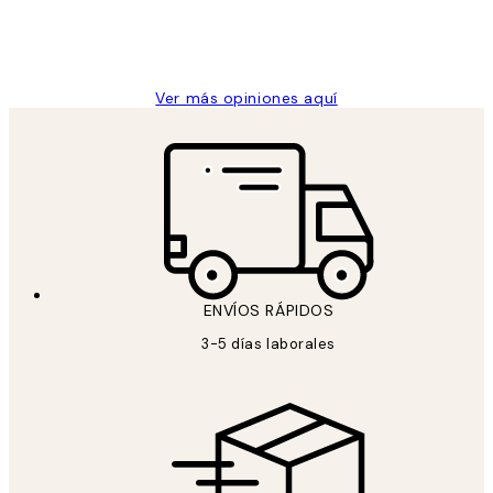
clientes
9 jun
Concepció C
Ver más opiniones aquí
ENVÍOS RÁPIDOS
3-5 días laborales