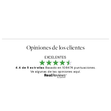
Opiniones de los clientes
EXCELENTES
4.4 de 5 estrellas
Basado en 108474 puntuaciones.
Ve algunas de las opiniones aquí.
Comprador verificado
Opiniones
de
He comprado más de una vez en
los
Desenio, ha ido siempre muy bien!