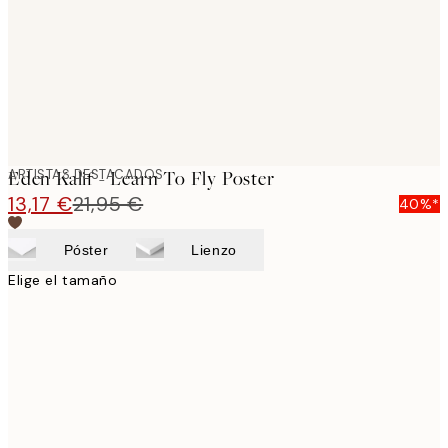
images
ARTISTAS DESTACADOS
Eden Kalif - Learn To Fly Poster
13,17 €
21,95 €
40%*
Póster
Lienzo
Elige el tamaño