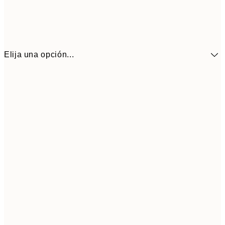
Elija una opción...
13,1
30x40 cm
21,