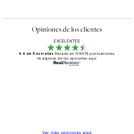
Opiniones de los clientes
EXCELENTES
4.4 de 5 estrellas
Basado en 108474 puntuaciones.
Ve algunas de las opiniones aquí.
Comprador verificado
Opiniones
de
He comprado más de una vez en
los
Desenio, ha ido siempre muy bien!
clientes
9 jun
Concepció C
Ver más opiniones aquí