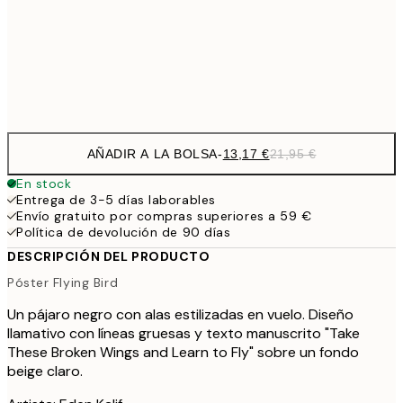
22,8
50x70 cm
Frame
options
AÑADIR A LA BOLSA
-
13,17 €
21,95 €
En stock
Entrega de 3-5 días laborables
Envío gratuito por compras superiores a 59 €
Política de devolución de 90 días
DESCRIPCIÓN DEL PRODUCTO
Póster Flying Bird
Un pájaro negro con alas estilizadas en vuelo. Diseño
llamativo con líneas gruesas y texto manuscrito "Take
These Broken Wings and Learn to Fly" sobre un fondo
beige claro.