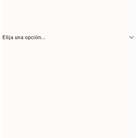
Elija una opción...
6,
21x30 cm