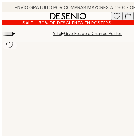
Skip
to
main
SALE - 50% DE DESCUENTO EN PÓSTERS*
content.
▸
▸
Arte
Give Peace a Chance Poster
Product
images