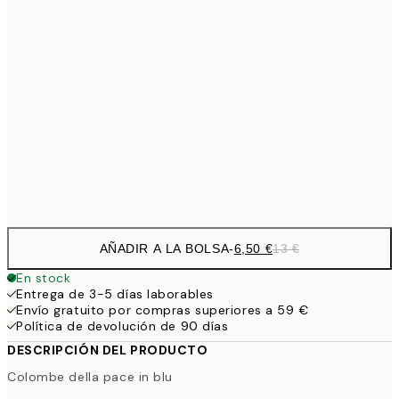
9,
30x40 cm
19,
16,2
50x70 cm
32,
24,5
70x100 cm
Frame
options
AÑADIR A LA BOLSA
-
6,50 €
13 €
En stock
Entrega de 3-5 días laborables
Envío gratuito por compras superiores a 59 €
Política de devolución de 90 días
DESCRIPCIÓN DEL PRODUCTO
Colombe della pace in blu