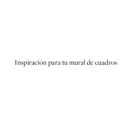
50%*
ster
Cat on Toilet Poster
Desde 6,50 €
13 €
Inspiración para tu mural de cuadros