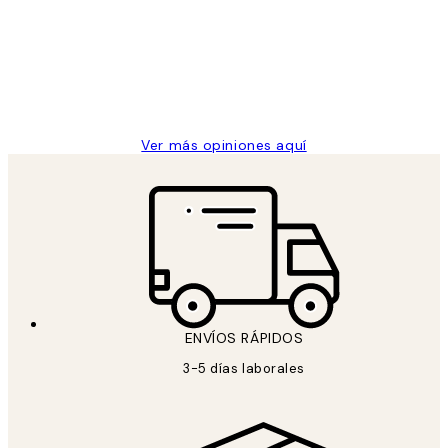
He comprado más de una vez en
los
Desenio, ha ido siempre muy bien!
clientes
9 jun
Concepció C
Ver más opiniones aquí
ENVÍOS RÁPIDOS
3-5 días laborales