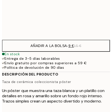
13,1
30x40 cm
21,
Frame
options
AÑADIR A LA BOLSA
-
9 €
15 €
En stock
Entrega de 3-5 días laborables
Envío gratuito por compras superiores a 59 €
Política de devolución de 90 días
DESCRIPCIÓN DEL PRODUCTO
Taza de cerámica coleccionista póster
Un póster que muestra una taza blanca y un platillo con
detalles en rosa y amarillo sobre un fondo rojo intenso.
Trazos simples crean un aspecto divertido y moderno.