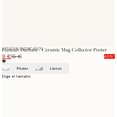
ARTISTAS DESTACADOS
Hannah Durham - Ceramic Mug Collector Poster
9 €
15 €
40%*
Póster
Lienzo
Elige el tamaño