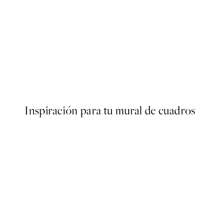
50%*
o2 Poster
Memory of a Goldfish Poster
Desde 6,50 €
13 €
Inspiración para tu mural de cuadros