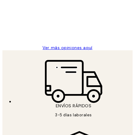
de
He comprado más de una vez en
los
Desenio, ha ido siempre muy bien!
clientes
9 jun
Concepció C
Ver más opiniones aquí
ENVÍOS RÁPIDOS
3-5 días laborales