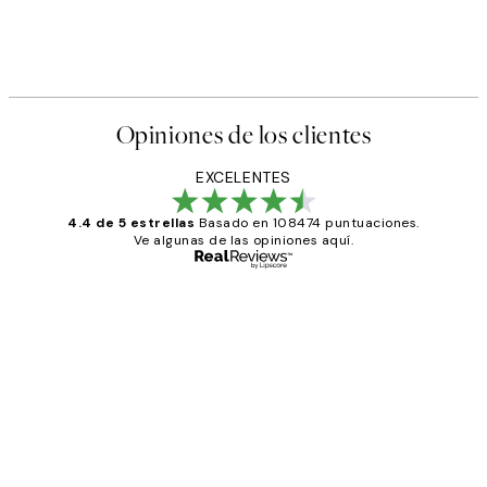
Opiniones de los clientes
EXCELENTES
4.4 de 5 estrellas
Basado en 108474 puntuaciones.
Ve algunas de las opiniones aquí.
Comprador verificado
Opiniones
de
He comprado más de una vez en
los
Desenio, ha ido siempre muy bien!
clientes
9 jun
Concepció C