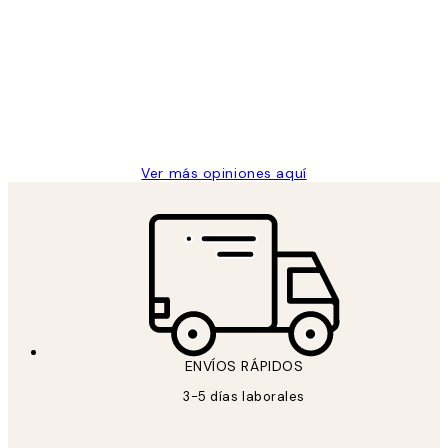
de
He comprado más de una vez en
los
Desenio, ha ido siempre muy bien!
clientes
9 jun
Concepció C
Ver más opiniones aquí
ENVÍOS RÁPIDOS
3-5 días laborales