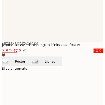
ARTISTAS DESTACADOS
Jonas Loose - Bubblegum Princess Poster
7,80 €
13 €
40%*
Póster
Lienzo
Elige el tamaño