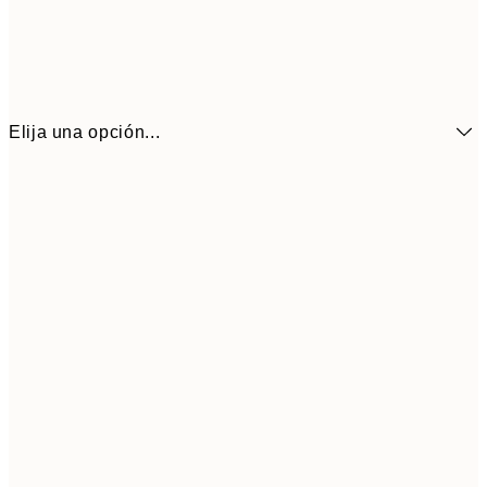
Elija una opción...
7,
21x30 cm