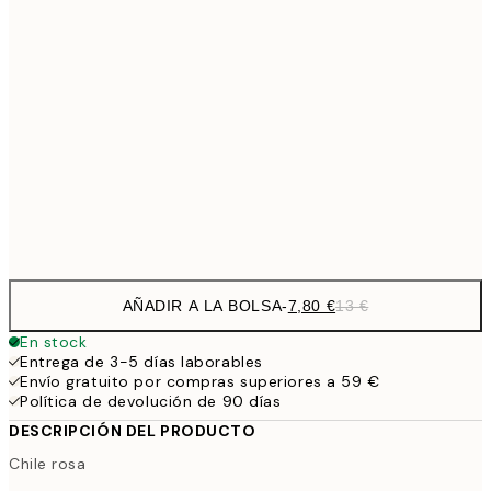
11,9
30x40 cm
19,
19,4
50x70 cm
32,
29,4
70x100 cm
Frame
options
AÑADIR A LA BOLSA
-
7,80 €
13 €
En stock
Entrega de 3-5 días laborables
Envío gratuito por compras superiores a 59 €
Política de devolución de 90 días
DESCRIPCIÓN DEL PRODUCTO
Chile rosa