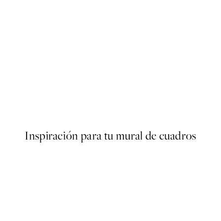
50%*
Dogue No2 Poster
Desde 3,98 €
7,95 €
Inspiración para tu mural de cuadros