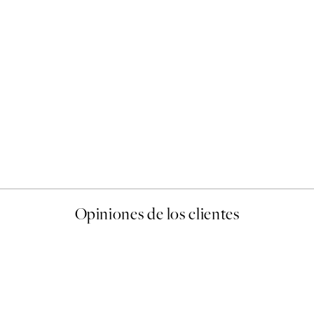
50%*
Abstract Green Shapes No1
Desde 6,50 €
13 €
Opiniones de los clientes
 de una vez en Desenio, ha ido siempre muy bien!