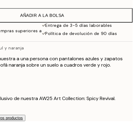
22,80 €
38 €
AÑADIR A LA BOLSA
Entrega de 3-5 días laborables
ompras superiores a
Política de devolución de 90 días
l y naranja
muestra a una persona con pantalones azules y zapatos
sofá naranja sobre un suelo a cuadros verde y rojo.
lusivo de nuestra AW25 Art Collection: Spicy Revival.
os productos