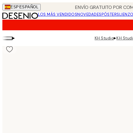
Skip
ENVÍO GRATUITO POR COM
ESP
ESPAÑOL
to
LOS MÁS VENDIDOS
NOVEDADES
PÓSTERS
LIENZ
main
content.
▸
▸
KH Studio
KH Studi