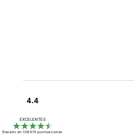
4.4
Opiniones
de
He comprado más
EXCELENTES
los
Basado en 108474 puntuaciones.