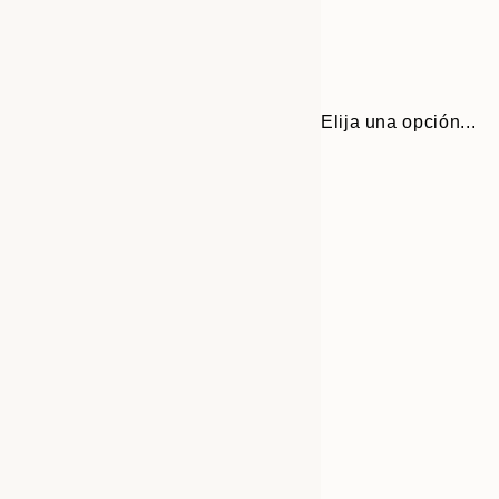
Elija una opción...
Frame
30x40 cm
options