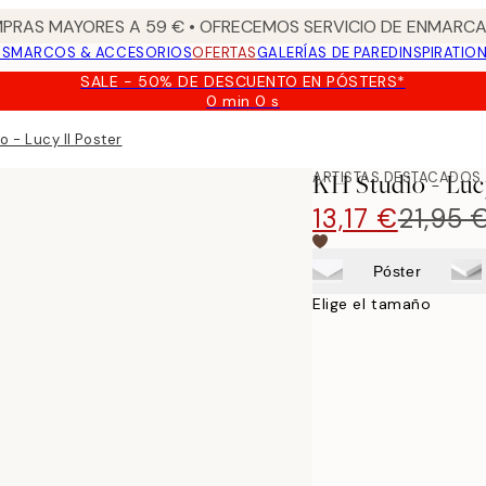
PRAS MAYORES A 59 € • OFRECEMOS SERVICIO DE ENMARCA
OS
MARCOS & ACCESORIOS
OFERTAS
GALERÍAS DE PARED
INSPIRATIO
SALE - 50% DE DESCUENTO EN PÓSTERS*
0 min
0 s
Válido
hasta:
o - Lucy II Poster
2026-
08-
ARTISTAS DESTACADOS
KH Studio - Luc
09
13,17 €
21,95 
Póster
Elige el tamaño