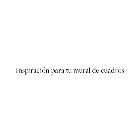
40%*
ARTISTAS DESTACADOS
Sandra Poliakov - Calm Woma
Desde 13,17 €
21,95 €
Inspiración para tu mural de cuadros