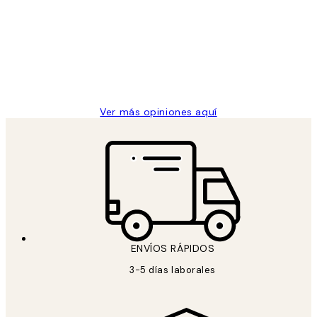
de
He comprado más de una vez en
los
Desenio, ha ido siempre muy bien!
clientes
9 jun
Concepció C
Ver más opiniones aquí
ENVÍOS RÁPIDOS
3-5 días laborales