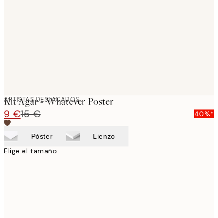
images
ARTISTAS DESTACADOS
Kit Agar - Whatever Poster
9 €
15 €
40%*
Póster
Lienzo
Elige el tamaño