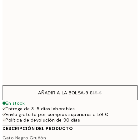
13,1
30x40 cm
21,
22,8
50x70 cm
71,4
100x150 cm
1
Frame
options
AÑADIR A LA BOLSA
-
9 €
15 €
En stock
Entrega de 3-5 días laborables
Envío gratuito por compras superiores a 59 €
Política de devolución de 90 días
DESCRIPCIÓN DEL PRODUCTO
Gato Negro Gruñón