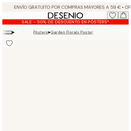
Skip
to
main
SALE - 50% DE DESCUENTO EN PÓSTERS*
content.
▸
▸
Pósters
Garden Florals Poster
Product
images