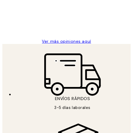
los
Desenio, ha ido siempre muy bien!
clientes
9 jun
Concepció C
Ver más opiniones aquí
ENVÍOS RÁPIDOS
3-5 días laborales