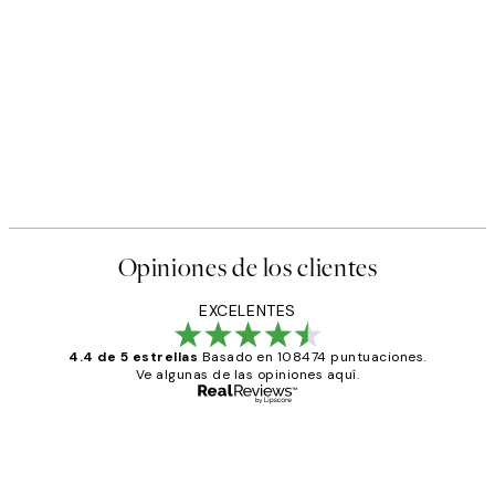
Opiniones de los clientes
EXCELENTES
4.4 de 5 estrellas
Basado en 108474 puntuaciones.
Ve algunas de las opiniones aquí.
Comprador verificado
Opiniones
de
He comprado más de una vez en