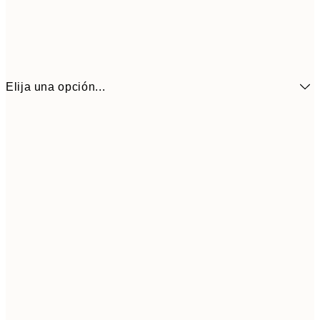
Elija una opción...
6,
21x30 cm