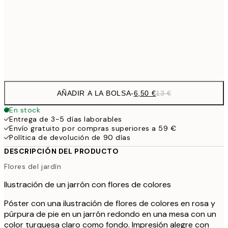
9,
30x40 cm
19,
Frame
options
AÑADIR A LA BOLSA
-
6,50 €
13 €
En stock
Entrega de 3-5 días laborables
Envío gratuito por compras superiores a 59 €
Política de devolución de 90 días
DESCRIPCIÓN DEL PRODUCTO
Flores del jardín
Ilustración de un jarrón con flores de colores
Póster con una ilustración de flores de colores en rosa y
púrpura de pie en un jarrón redondo en una mesa con un
color turquesa claro como fondo. Impresión alegre con