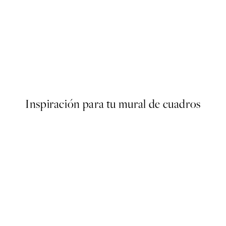
50%*
SS24
Cherry Red Velvet Cake Post
10,98 €
21,95 €
Inspiración para tu mural de cuadros