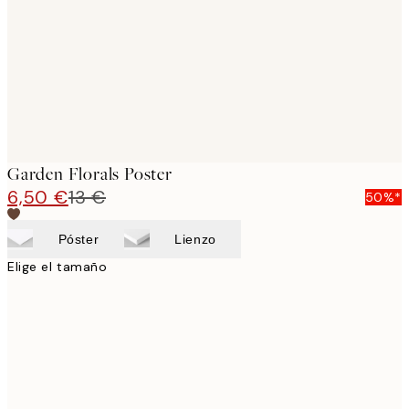
Garden Florals Poster
6,50 €
13 €
50%*
Póster
Lienzo
Elige el tamaño