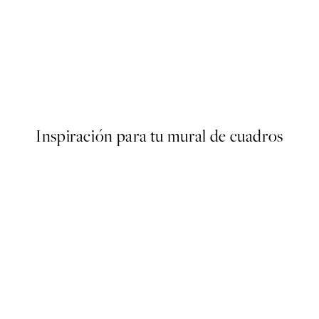
50%*
 de Pósters
Abstract Green Shapes No1 P
Desde 6,50 €
13 €
Inspiración para tu mural de cuadros