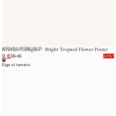
ARTISTAS DESTACADOS
Kristian Gallagher - Bright Tropical Flower Poster
9 €
15 €
40%*
Elige el tamaño