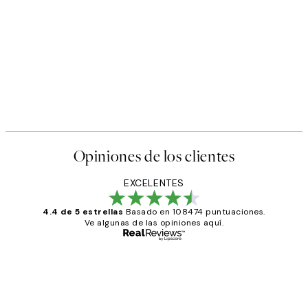
Opiniones de los clientes
EXCELENTES
4.4 de 5 estrellas
Basado en 108474 puntuaciones.
Ve algunas de las opiniones aquí.
Comprador verificado
Opiniones
de
He comprado más de una vez en