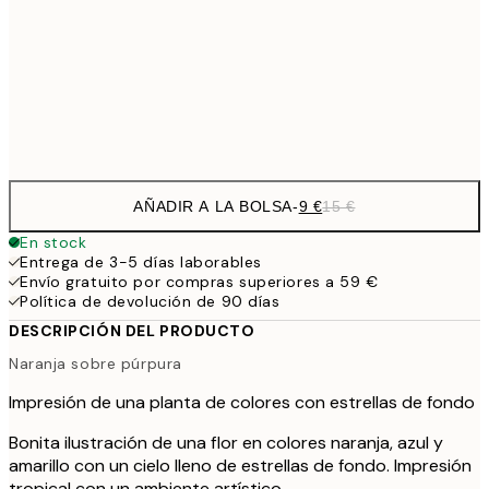
22,8
50x70 cm
Frame
options
AÑADIR A LA BOLSA
-
9 €
15 €
En stock
Entrega de 3-5 días laborables
Envío gratuito por compras superiores a 59 €
Política de devolución de 90 días
DESCRIPCIÓN DEL PRODUCTO
Naranja sobre púrpura
Impresión de una planta de colores con estrellas de fondo
Bonita ilustración de una flor en colores naranja, azul y
amarillo con un cielo lleno de estrellas de fondo. Impresión
tropical con un ambiente artístico.