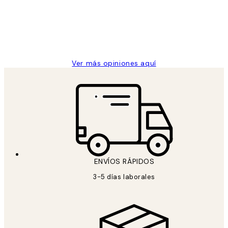
los
Desenio, ha ido siempre muy bien!
clientes
9 jun
Concepció C
Ver más opiniones aquí
ENVÍOS RÁPIDOS
3-5 días laborales