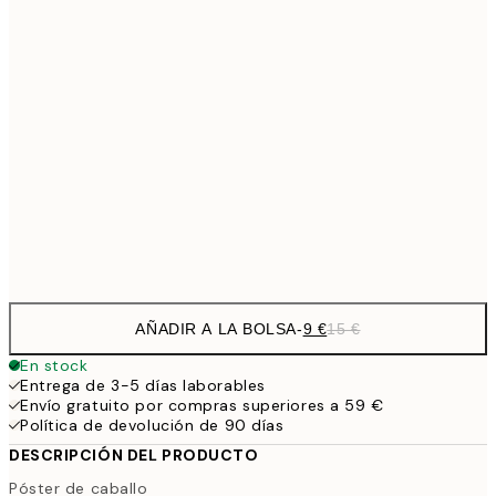
13,1
30x40 cm
21,
22,8
50x70 cm
32,6
70x100 cm
54,
Frame
options
AÑADIR A LA BOLSA
-
9 €
15 €
En stock
Entrega de 3-5 días laborables
Envío gratuito por compras superiores a 59 €
Política de devolución de 90 días
DESCRIPCIÓN DEL PRODUCTO
Póster de caballo