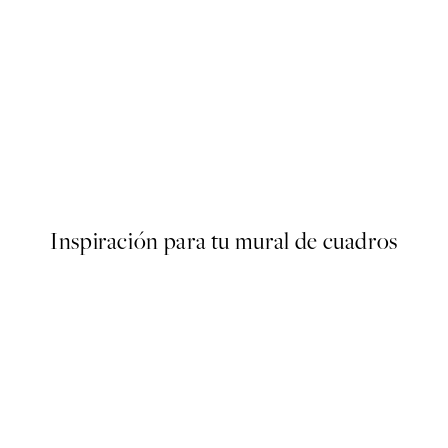
50%*
er
Soft Rustic Florals No2 Poste
Desde 7,50 €
15 €
Inspiración para tu mural de cuadros