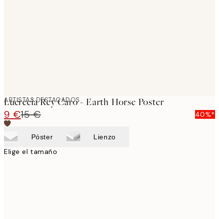
images
ARTISTAS DESTACADOS
Lucrecia Rey Caro - Earth Horse Poster
9 €
15 €
40%*
Póster
Lienzo
Elige el tamaño