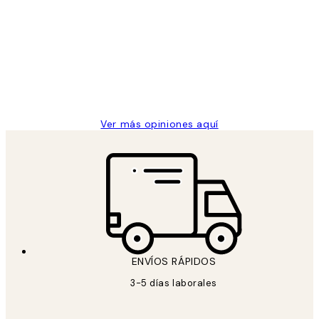
de
He comprado más de una vez en
los
Desenio, ha ido siempre muy bien!
clientes
9 jun
Concepció C
Ver más opiniones aquí
ENVÍOS RÁPIDOS
3-5 días laborales