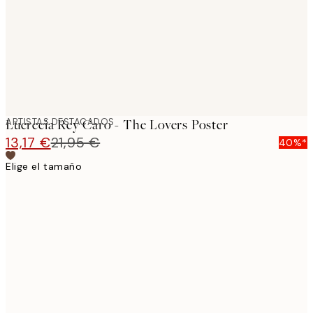
images
ARTISTAS DESTACADOS
Lucrecia Rey Caro - The Lovers Poster
13,17 €
21,95 €
40%*
Elige el tamaño