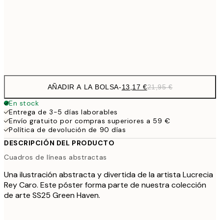
22,8
50x70 cm
Frame
options
AÑADIR A LA BOLSA
-
13,17 €
21,95 €
En stock
Entrega de 3-5 días laborables
Envío gratuito por compras superiores a 59 €
Política de devolución de 90 días
DESCRIPCIÓN DEL PRODUCTO
Cuadros de líneas abstractas
Una ilustración abstracta y divertida de la artista Lucrecia
Rey Caro. Este póster forma parte de nuestra colección
de arte SS25 Green Haven.