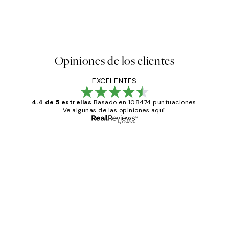
Opiniones de los clientes
EXCELENTES
4.4 de 5 estrellas
Basado en 108474 puntuaciones.
Ve algunas de las opiniones aquí.
Comprador verificado
Opiniones
de
He comprado más de una vez en
los
Desenio, ha ido siempre muy bien!
clientes
9 jun
Concepció C