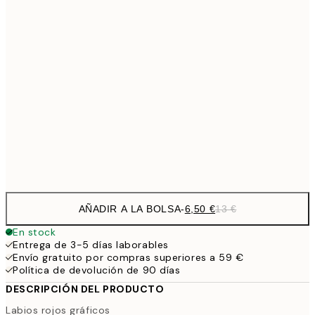
9,
30x40 cm
19,
13,7
40x50 cm
27,
16,2
50x70 cm
32,
Frame
options
AÑADIR A LA BOLSA
-
6,50 €
13 €
En stock
Entrega de 3-5 días laborables
Envío gratuito por compras superiores a 59 €
Política de devolución de 90 días
DESCRIPCIÓN DEL PRODUCTO
Labios rojos gráficos