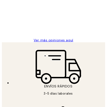
de
He comprado más de una vez en
los
Desenio, ha ido siempre muy bien!
clientes
9 jun
Concepció C
Ver más opiniones aquí
ENVÍOS RÁPIDOS
3-5 días laborales