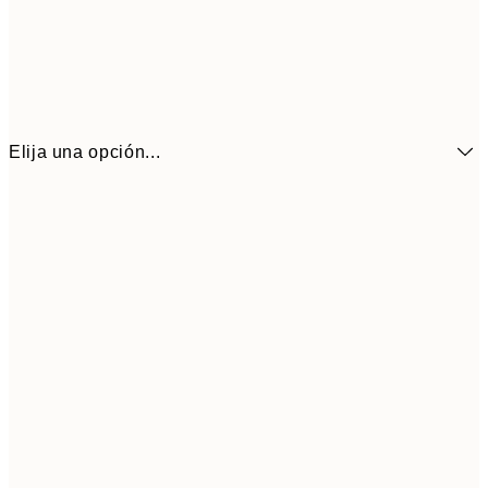
Elija una opción...
6,
21x30 cm