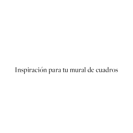
40%*
ARTISTAS DESTACADOS
Jonas Loose - Flamingo Cone
Desde 4,77 €
7,95 €
Inspiración para tu mural de cuadros