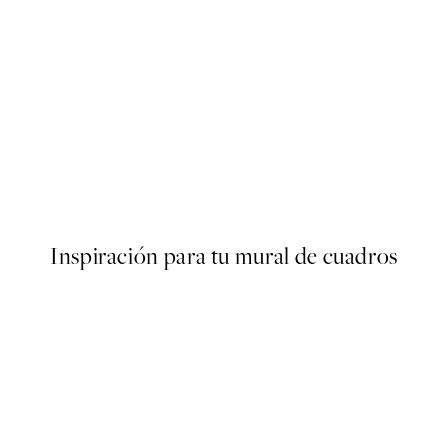
50%*
g Flowers Poster
Traces of Light No1 Poster
Desde 7,50 €
15 €
Inspiración para tu mural de cuadros