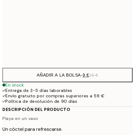
13,1
30x40 cm
21,
22,8
50x70 cm
Frame
options
AÑADIR A LA BOLSA
-
9 €
15 €
En stock
Entrega de 3-5 días laborables
Envío gratuito por compras superiores a 59 €
Política de devolución de 90 días
DESCRIPCIÓN DEL PRODUCTO
Playa en un vaso
Un cóctel para refrescarse.