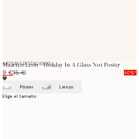
images
ARTISTAS DESTACADOS
Maarten Leon - Holiday In A Glass No1 Poster
9 €
15 €
40%*
Póster
Lienzo
Elige el tamaño