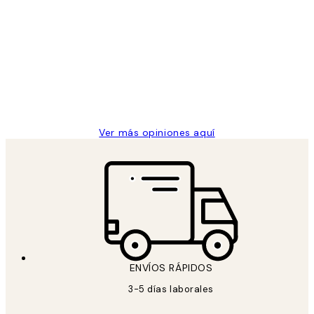
Opiniones
de
He comprado más de una vez en
los
Desenio, ha ido siempre muy bien!
clientes
9 jun
Concepció C
Ver más opiniones aquí
ENVÍOS RÁPIDOS
3-5 días laborales