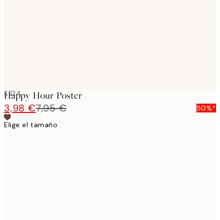
images
SS24
Happy Hour Poster
3,98 €
7,95 €
50%*
Elige el tamaño