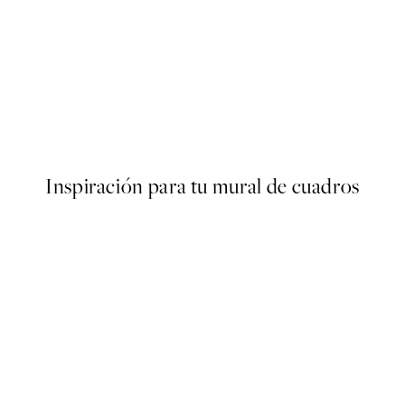
50%*
ter
More Espresso Pink Poster
Desde 6,50 €
13 €
Inspiración para tu mural de cuadros