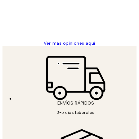
los
Desenio, ha ido siempre muy bien!
clientes
9 jun
Concepció C
Ver más opiniones aquí
ENVÍOS RÁPIDOS
3-5 días laborales