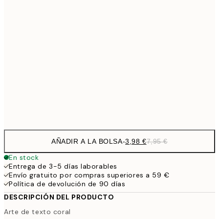
9,
30x40 cm
19,
13,7
40x50 cm
27,
16,2
50x70 cm
32,
Frame
options
AÑADIR A LA BOLSA
-
3,98 €
7,95 €
En stock
Entrega de 3-5 días laborables
Envío gratuito por compras superiores a 59 €
Política de devolución de 90 días
DESCRIPCIÓN DEL PRODUCTO
Arte de texto coral