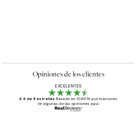
Opiniones de los clientes
EXCELENTES
4.4 de 5 estrellas
Basado en 108474 puntuaciones.
Ve algunas de las opiniones aquí.
Comprador verificado
Opiniones
de
He comprado más de una vez en