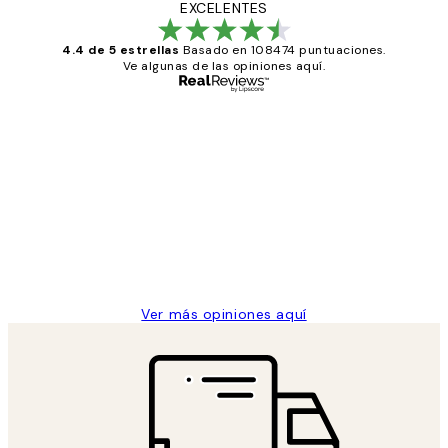
EXCELENTES
4.4 de 5 estrellas
Basado en 108474 puntuaciones.
Ve algunas de las opiniones aquí.
Comprador verificado
Opiniones
de
He comprado más de una vez en
los
Desenio, ha ido siempre muy bien!
clientes
9 jun
Concepció C
Ver más opiniones aquí