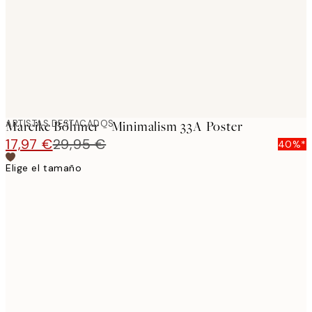
ARTISTAS DESTACADOS
Mareike Böhmer - Minimalism 33A Poster
17,97 €
29,95 €
40%*
Elige el tamaño