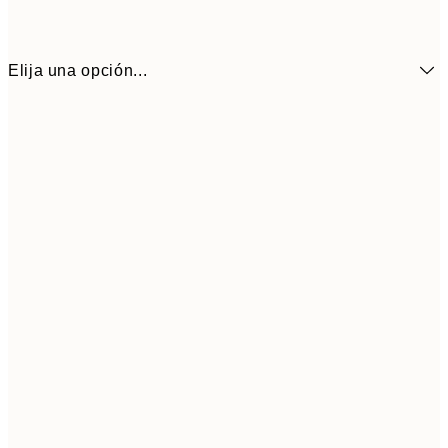
Elija una opción...
17,9
50x70 cm
29,