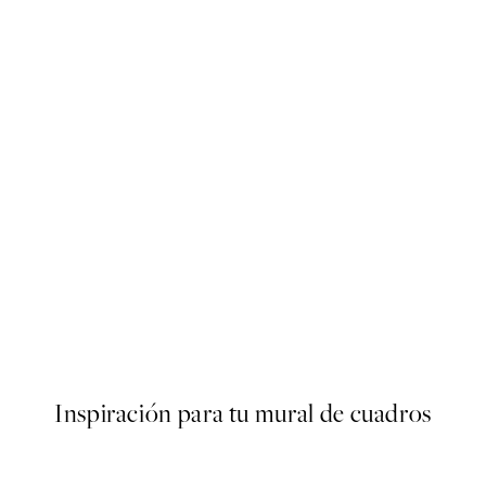
50%*
ter
Traces of Light No2 Poster
Desde 7,50 €
15 €
Inspiración para tu mural de cuadros