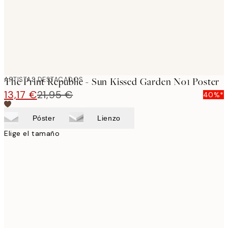
ARTISTAS DESTACADOS
The Print Republic - Sun Kissed Garden No1 Poster
13,17 €
21,95 €
40%*
Póster
Lienzo
Elige el tamaño