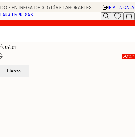
DO • ENTREGA DE 3-5 DÍAS LABORABLES
IR A LA CAJA
N
PARA EMPRESAS
Poster
€
50%*
Lienzo