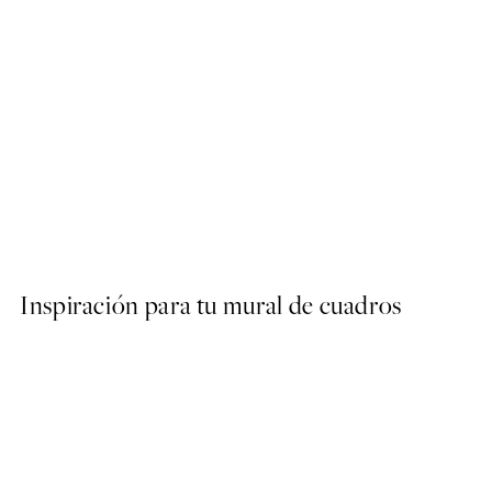
50%*
Pink Paloma Poster
Desde 9,98 €
19,95 €
Inspiración para tu mural de cuadros