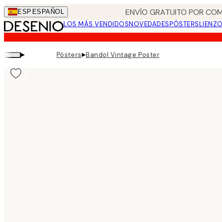
Skip
ENVÍO GRATUITO POR COM
ESP
ESPAÑOL
to
LOS MÁS VENDIDOS
NOVEDADES
PÓSTERS
LIENZ
main
content.
▸
▸
Pósters
Bandol Vintage Poster