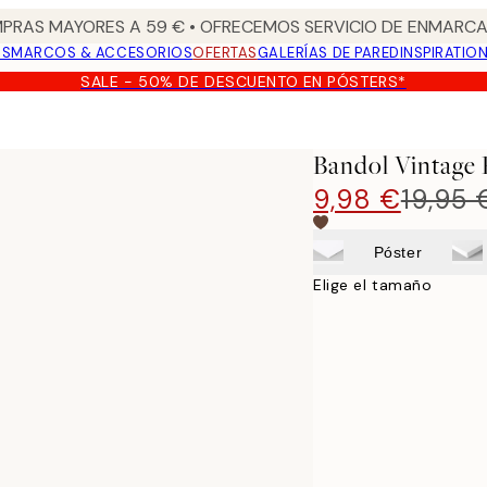
PRAS MAYORES A 59 € • OFRECEMOS SERVICIO DE ENMARCA
OS
MARCOS & ACCESORIOS
OFERTAS
GALERÍAS DE PARED
INSPIRATIO
SALE - 50% DE DESCUENTO EN PÓSTERS*
Bandol Vintage 
9,98 €
19,95 
Póster
Elige el tamaño