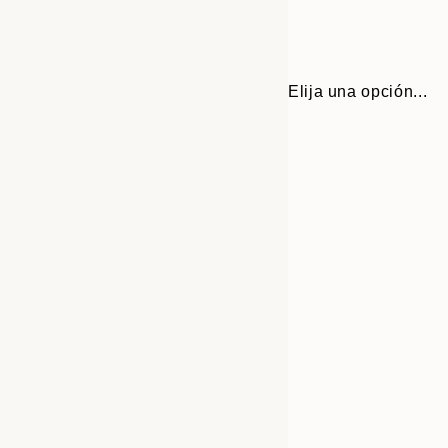
Elija una opción...
Frame
30x40 cm
options
50x70 cm