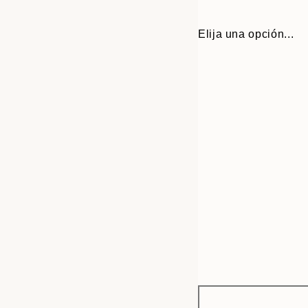
Elija una opción...
Frame
13x18 cm
options
30x40 cm