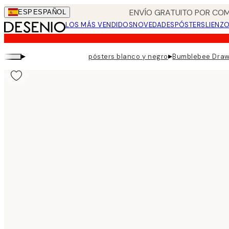
Skip
ENVÍO GRATUITO POR COM
ESP
ESPAÑOL
to
LOS MÁS VENDIDOS
NOVEDADES
PÓSTERS
LIENZ
main
content.
▸
▸
pósters blanco y negro
Bumblebee Draw