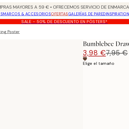
PRAS MAYORES A 59 € • OFRECEMOS SERVICIO DE ENMARCA
OS
MARCOS & ACCESORIOS
OFERTAS
GALERÍAS DE PARED
INSPIRATIO
SALE - 50% DE DESCUENTO EN PÓSTERS*
ing Poster
Bumblebee Draw
3,98 €
7,95 €
Elige el tamaño