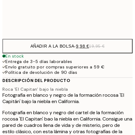
32,
Frame
options
AÑADIR A LA BOLSA
-
9,98 €
19,95 €
En stock
Entrega de 3-5 días laborables
Envío gratuito por compras superiores a 59 €
Política de devolución de 90 días
DESCRIPCIÓN DEL PRODUCTO
Roca 'El Capitan' bajo la niebla
Fotografía en blanco y negro de la formación rocosa 'El
Capitán' bajo la niebla en California.
Fotografía en blanco y negro del cartel de la formación
rocosa 'El Capitan' bao la niebla en California. Consigue una
pared de cuadros llena de vida y de misterio, pero de
estilo clásico, con esta lámina y otras fotografías de la