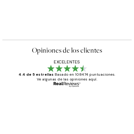
Opiniones de los clientes
EXCELENTES
4.4 de 5 estrellas
Basado en 108474 puntuaciones.
Ve algunas de las opiniones aquí.
Comprador verificado
Opiniones
de
He comprado más de una vez en
los
Desenio, ha ido siempre muy bien!
clientes