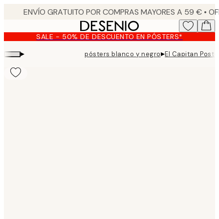
Skip
to
main
SALE - 50% DE DESCUENTO EN PÓSTERS*
content.
▸
▸
pósters blanco y negro
El Capitan Poste
Product
images