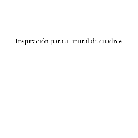
50%*
yers No3 Poster
Après le Dîner Poster
13,73 €
27,45 €
Inspiración para tu mural de cuadros