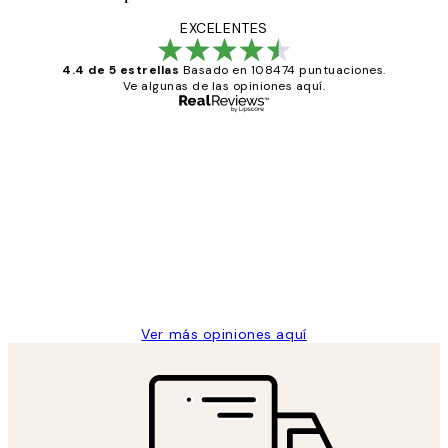
EXCELENTES
4.4 de 5 estrellas
Basado en 108474 puntuaciones.
Ve algunas de las opiniones aquí.
Comprador verificado
Opiniones
de
He comprado más de una vez en
los
Desenio, ha ido siempre muy bien!
clientes
9 jun
Concepció C
Ver más opiniones aquí