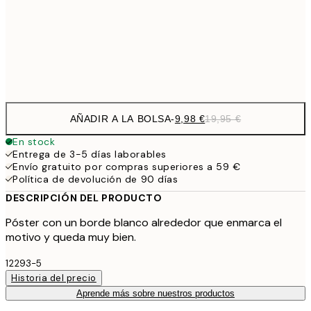
16,2
50x70 cm
32,
Frame
options
AÑADIR A LA BOLSA
-
9,98 €
19,95 €
En stock
Entrega de 3-5 días laborables
Envío gratuito por compras superiores a 59 €
Política de devolución de 90 días
DESCRIPCIÓN DEL PRODUCTO
Póster con un borde blanco alrededor que enmarca el
motivo y queda muy bien.
12293-5
Historia del precio
Aprende más sobre nuestros productos