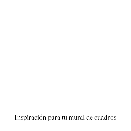
50%*
er
Drive in Style Poster
Desde 10,98 €
21,95 €
Inspiración para tu mural de cuadros