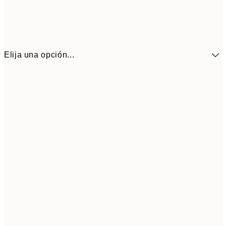
Elija una opción...
9,
30x40 cm
19,