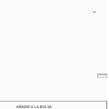
9,98 €
19,95 €
16,23 €
32,45 €
AÑADIR A LA BOLSA