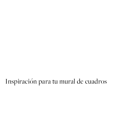
50%*
Hippo Sitting on the Toilet
Desde 7,50 €
15 €
Inspiración para tu mural de cuadros