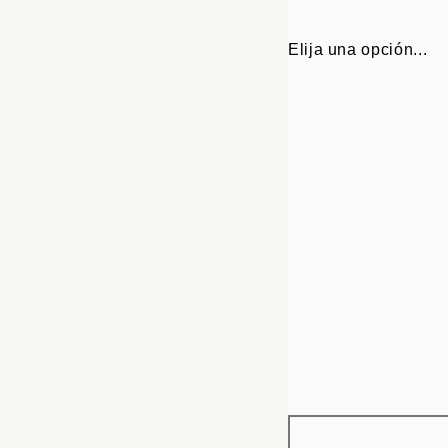
Elija una opción...
Frame
30x40 cm
options
50x70 cm