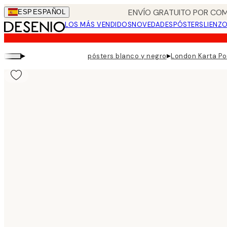
Skip
ENVÍO GRATUITO POR COM
ESP
ESPAÑOL
to
LOS MÁS VENDIDOS
NOVEDADES
PÓSTERS
LIENZ
main
content.
▸
▸
pósters blanco y negro
London Karta Po