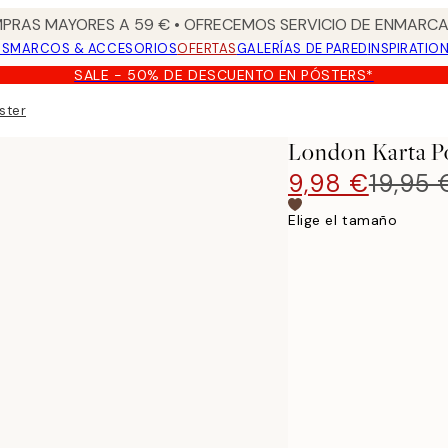
PRAS MAYORES A 59 € • OFRECEMOS SERVICIO DE ENMARCA
OS
MARCOS & ACCESORIOS
OFERTAS
GALERÍAS DE PARED
INSPIRATIO
SALE - 50% DE DESCUENTO EN PÓSTERS*
ster
London Karta P
9,98 €
19,95 
Elige el tamaño