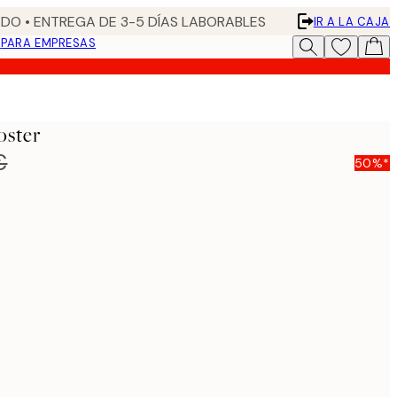
DO • ENTREGA DE 3-5 DÍAS LABORABLES
IR A LA CAJA
N
PARA EMPRESAS
oster
€
50%*