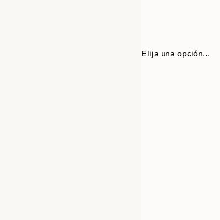
Elija una opción...
Frame
30x40 cm
options