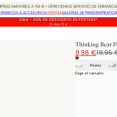
PRAS MAYORES A 59 € • OFRECEMOS SERVICIO DE ENMARCA
OS
MARCOS & ACCESORIOS
OFERTAS
GALERÍAS DE PARED
INSPIRATIO
SALE - 50% DE DESCUENTO EN PÓSTERS*
0 min
0 s
Válido
hasta:
2026-
08-
Thinking Bear P
09
9,98 €
19,95 
Póster
Elige el tamaño