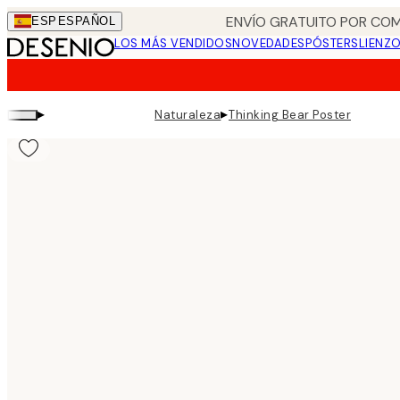
Skip
ENVÍO GRATUITO POR COM
ESP
ESPAÑOL
to
LOS MÁS VENDIDOS
NOVEDADES
PÓSTERS
LIENZ
main
content.
▸
▸
Naturaleza
Thinking Bear Poster