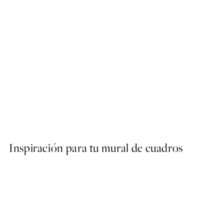
50%*
Lavender Field Poster
Desde 9,98 €
19,95 €
Inspiración para tu mural de cuadros