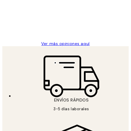
He comprado más de una vez en
los
Desenio, ha ido siempre muy bien!
clientes
9 jun
Concepció C
Ver más opiniones aquí
ENVÍOS RÁPIDOS
3-5 días laborales