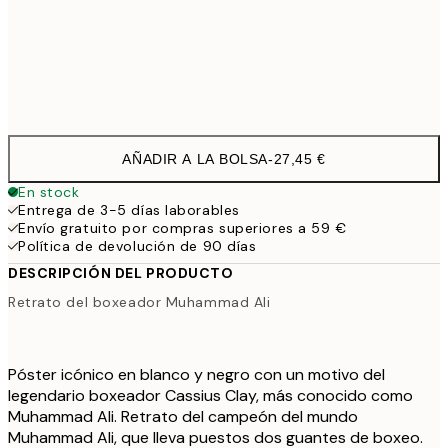
50x70 cm
43,4
Frame
options
AÑADIR A LA BOLSA
-
27,45 €
En stock
Entrega de 3-5 días laborables
Envío gratuito por compras superiores a 59 €
Política de devolución de 90 días
DESCRIPCIÓN DEL PRODUCTO
Retrato del boxeador Muhammad Ali
Póster icónico en blanco y negro con un motivo del
legendario boxeador Cassius Clay, más conocido como
Muhammad Ali. Retrato del campeón del mundo
Muhammad Ali, que lleva puestos dos guantes de boxeo.