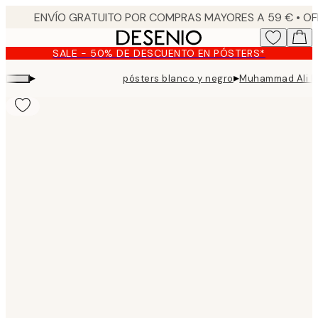
Skip
to
main
SALE - 50% DE DESCUENTO EN PÓSTERS*
content.
▸
▸
pósters blanco y negro
Muhammad Ali P
Product
images