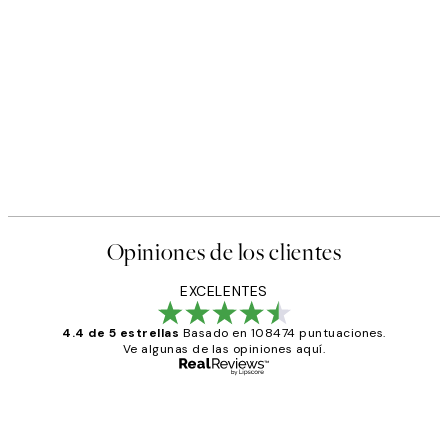
50%*
er
Runway Dogs Poster
Desde 9,98 €
19,95 €
Opiniones de los clientes
EXCELENTES
4.4 de 5 estrellas
Basado en 108474 puntuaciones.
Ve algunas de las opiniones aquí.
Comprador verificado
Opiniones
de