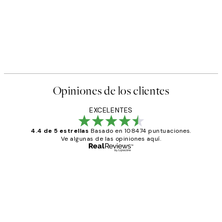
Opiniones de los clientes
EXCELENTES
4.4 de 5 estrellas
Basado en 108474 puntuaciones.
Ve algunas de las opiniones aquí.
Comprador verificado
Opiniones
de
He comprado más de una vez en
los
Desenio, ha ido siempre muy bien!
clientes