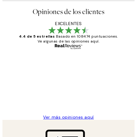
Opiniones de los clientes
EXCELENTES
4.4 de 5 estrellas
Basado en 108474 puntuaciones.
Ve algunas de las opiniones aquí.
Comprador verificado
Opiniones
de
He comprado más de una vez en
los
Desenio, ha ido siempre muy bien!
clientes
9 jun
Concepció C
Ver más opiniones aquí