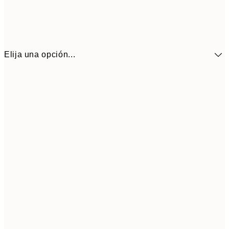
Elija una opción...
9,
30x40 cm
19,