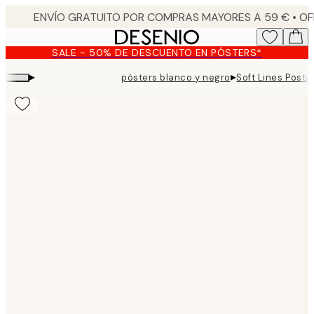
Skip
to
main
SALE - 50% DE DESCUENTO EN PÓSTERS*
content.
▸
▸
pósters blanco y negro
Soft Lines Poste
Product
images