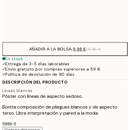
16,2
50x70 cm
32,
Frame
options
AÑADIR A LA BOLSA
-
9,98 €
19,95 €
En stock
Entrega de 3-5 días laborables
Envío gratuito por compras superiores a 59 €
Política de devolución de 90 días
DESCRIPCIÓN DEL PRODUCTO
Líneas blancas
Póster con líneas de aspecto sedoso.
Bonita composición de pliegues blancos y de aspecto
terso. Libre interpretación y pared a la moda.
11988-5