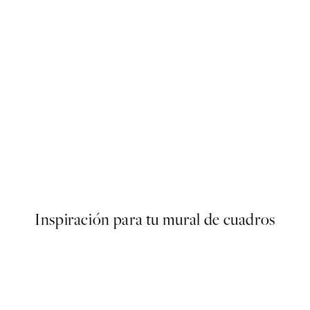
50%*
oster
Close Up Blossom Poster
Desde 6,50 €
13 €
Inspiración para tu mural de cuadros