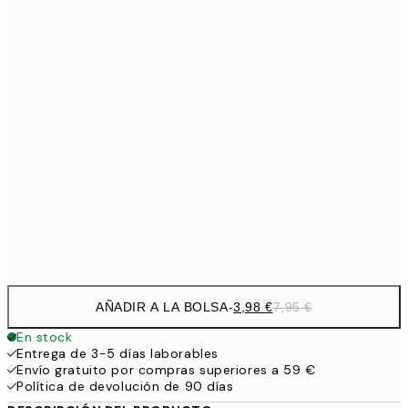
9,
30x40 cm
19,
13,7
40x50 cm
27,
16,2
50x70 cm
32,
24,5
70x100 cm
Frame
options
AÑADIR A LA BOLSA
-
3,98 €
7,95 €
En stock
Entrega de 3-5 días laborables
Envío gratuito por compras superiores a 59 €
Política de devolución de 90 días