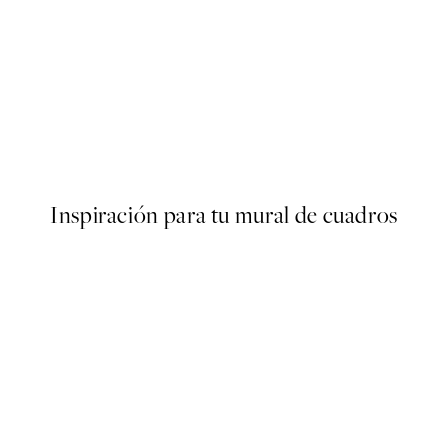
50%*
oster
Boho Shapes Poster
Desde 6,50 €
13 €
Inspiración para tu mural de cuadros