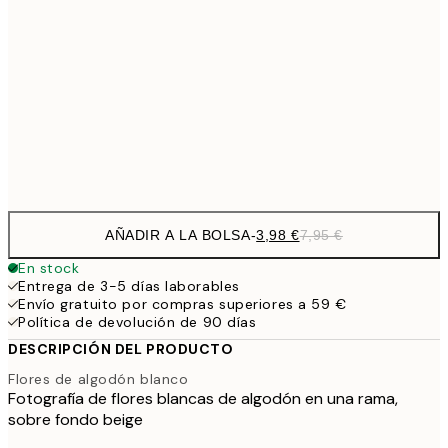
7,
21x30 cm
1
50x70 cm
Frame
options
AÑADIR A LA BOLSA
-
3,98 €
7,95 €
En stock
Entrega de 3-5 días laborables
Envío gratuito por compras superiores a 59 €
Política de devolución de 90 días
DESCRIPCIÓN DEL PRODUCTO
Flores de algodón blanco
Fotografía de flores blancas de algodón en una rama,
sobre fondo beige