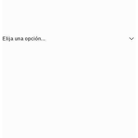
Elija una opción...
3,
13x18 cm
7,