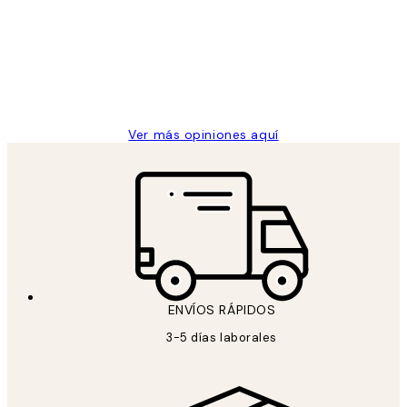
He comprado más de una vez en
los
Desenio, ha ido siempre muy bien!
clientes
9 jun
Concepció C
Ver más opiniones aquí
ENVÍOS RÁPIDOS
3-5 días laborales