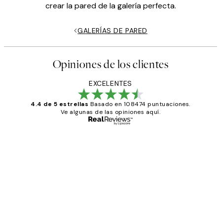
crear la pared de la galería perfecta.
GALERÍAS DE PARED
Opiniones de los clientes
EXCELENTES
4.4 de 5 estrellas
Basado en 108474 puntuaciones.
Ve algunas de las opiniones aquí.
Comprador verificado
Opiniones
de
He comprado más de una vez en
los
Desenio, ha ido siempre muy bien!
clientes
9 jun
Concepció C