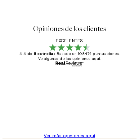
Opiniones de los clientes
EXCELENTES
4.4 de 5 estrellas
Basado en 108474 puntuaciones.
Ve algunas de las opiniones aquí.
Comprador verificado
Opiniones
de
He comprado más de una vez en
los
Desenio, ha ido siempre muy bien!
clientes
9 jun
Concepció C
Ver más opiniones aquí