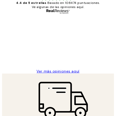
4.4 de 5 estrellas
Basado en 108474 puntuaciones.
Ve algunas de las opiniones aquí.
Comprador verificado
Opiniones
de
He comprado más de una vez en
los
Desenio, ha ido siempre muy bien!
clientes
9 jun
Concepció C
Ver más opiniones aquí