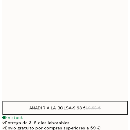
9,
30x40 cm
19,
16,2
50x70 cm
32,
Frame
options
AÑADIR A LA BOLSA
-
9,98 €
19,95 €
En stock
Entrega de 3-5 días laborables
Envío gratuito por compras superiores a 59 €