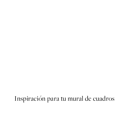
50%*
r
Getting Shit Done Poster
Desde 7,50 €
15 €
Inspiración para tu mural de cuadros