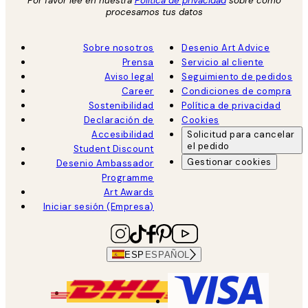
Por favor lee en nuestra
Política de privacidad
sobre como
procesamos tus datos
Sobre nosotros
Desenio Art Advice
Prensa
Servicio al cliente
Aviso legal
Seguimiento de pedidos
Career
Condiciones de compra
Sostenibilidad
Política de privacidad
Declaración de
Cookies
Accesibilidad
Solicitud para cancelar
el pedido
Student Discount
Gestionar cookies
Desenio Ambassador
Programme
Art Awards
Iniciar sesión (Empresa)
ESP
ESPAÑOL