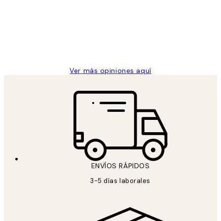
He comprado más de una vez en
los
Desenio, ha ido siempre muy bien!
clientes
9 jun
Concepció C
Ver más opiniones aquí
ENVÍOS RÁPIDOS
3-5 días laborales