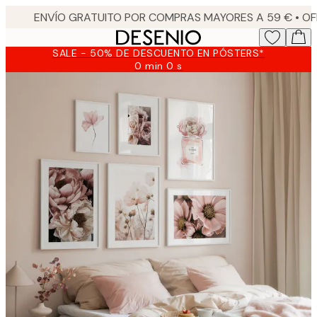
Skip
to
main
SALE - 50% DE DESCUENTO EN PÓSTERS*
content.
0 min
0 s
Válido
hasta:
2026-
08-
10